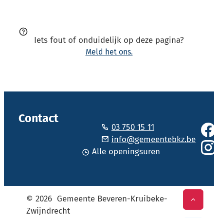
Iets fout of onduidelijk op deze pagina?
Meld het ons.
Vol
Contact
03 750 15 11
Face
Tel.
E-mail
info
@
gemeentebkz.be
Alle openingsuren
Inst
© 2026
Gemeente Beveren-Kruibeke-
Naar t
Zwijndrecht