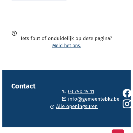
Iets fout of onduidelijk op deze pagina?
Meld het ons.
Vol
Contact
03 750 15 11
Face
Tel.
E-mail
info
@
gemeentebkz.be
Alle openingsuren
Inst