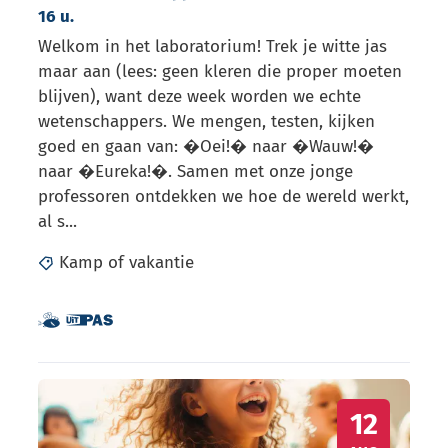
16 u.
Welkom in het laboratorium! Trek je witte jas
maar aan (lees: geen kleren die proper moeten
blijven), want deze week worden we echte
wetenschappers. We mengen, testen, kijken
goed en gaan van: �Oei!� naar �Wauw!�
naar �Eureka!�. Samen met onze jonge
professoren ontdekken we hoe de wereld werkt,
al s...
Kamp of vakantie
Dit is een UiTPAS activiteit.
Samen met kinderen eropuit!
Moves danskamp 12+ (�2013-�2010) 10 tot 16 u.
WO
12