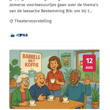
zomerse voorleesuurtjes gaan over de thema's
van de leesactie Bestemming Bib: om bij t...
Theatervoorstelling
Dit is een UiTPAS activiteit.
Samen met kinderen eropuit!
Babbeltafel
WO
12
AUG