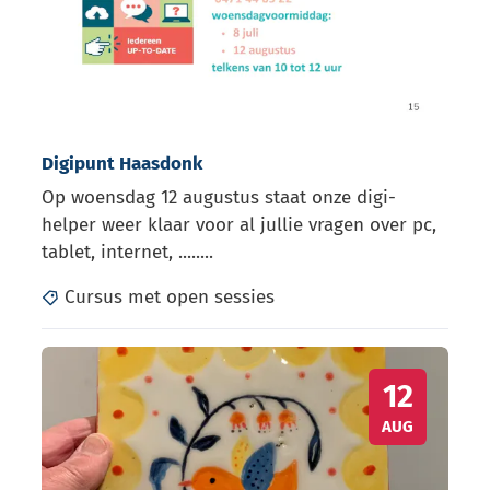
Digipunt Haasdonk
Op woensdag 12 augustus staat onze digi-
helper weer klaar voor al jullie vragen over pc,
tablet, internet, ........
Cursus met open sessies
Pottery Painting - Workshop @Pepa Ceramics
WO
12
AUG