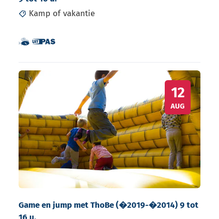
Kamp of vakantie
Dit is een UiTPAS activiteit.
Samen met kinderen eropuit!
Game en jump met ThoBe (�2019-�2014) 9 tot 16 u.
WO
12
AUG
Game en jump met ThoBe (�2019-�2014) 9 tot
16 u.