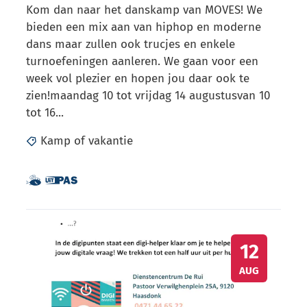
Kom dan naar het danskamp van MOVES! We
bieden een mix aan van hiphop en moderne
dans maar zullen ook trucjes en enkele
turnoefeningen aanleren. We gaan voor een
week vol plezier en hopen jou daar ook te
zien!maandag 10 tot vrijdag 14 augustusvan 10
tot 16...
Kamp of vakantie
Dit is een UiTPAS activiteit.
Samen met kinderen eropuit!
Digipunt Haasdonk
WO
12
AUG