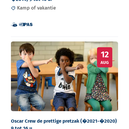
Kamp of vakantie
Dit is een UiTPAS activiteit.
Samen met kinderen eropuit!
Oscar Crew de prettige pretzak (�2021-�2020) 9 tot 
WO
12
AUG
Oscar Crew de prettige pretzak (�2021-�2020)
9 tot 16 u.