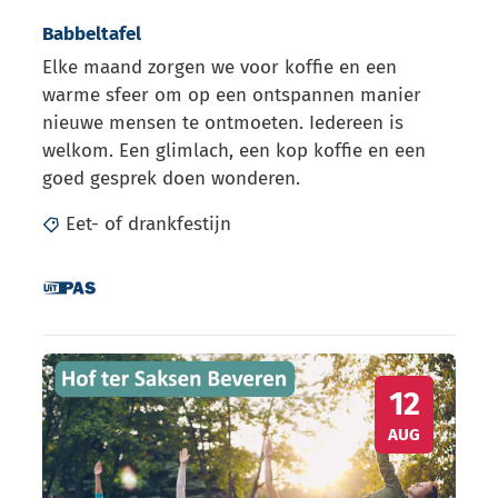
Babbeltafel
Elke maand zorgen we voor koffie en een
warme sfeer om op een ontspannen manier
nieuwe mensen te ontmoeten. Iedereen is
welkom. Een glimlach, een kop koffie en een
goed gesprek doen wonderen.
Eet- of drankfestijn
Dit is een UiTPAS activiteit.
Hof Ter Saksen Beveren: Sport in het park
WO
12
AUG