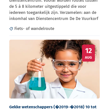
dienstencentrum. Vooraf worden routes tussen
de 5 à 8 kilometer uitgestippeld die voor
iedereen toegankelijk zijn. Verzamelen: aan de
inkomhal van Dienstencentrum De De Vuurkorf
Fiets- of wandelroute
Gekke wetenschappers (�2019-�2018) 10 tot 16 u.
WO
12
AUG
Gekke wetenschappers (�2019-�2018) 10 tot