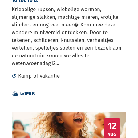
10 tot 16 u.
Kriebelige rupsen, wiebelige wormen,
slijmerige slakken, machtige mieren, vrolijke
vlinders en nog veel meer� Kom mee deze
wondere miniwereld ontdekken. Door te
tekenen, schilderen, knutselen, verhaaltjes
vertellen, spelletjes spelen en een bezoek aan
de natuurtuin komen we alles te
weten.woensdag12...
Kamp of vakantie
Dit is een UiTPAS activiteit.
Samen met kinderen eropuit!
Moves kleuterdanskamp (�2022-�2020) 10 tot 16 u.
WO
12
AUG