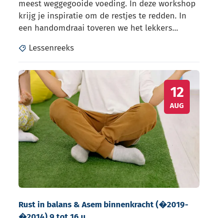
meest weggegooide voeding. In deze workshop
krijg je inspiratie om de restjes te redden. In
een handomdraai toveren we het lekkers...
Lessenreeks
Rust in balans & Asem binnenkracht (�2019-�2014) 9
WO
12
AUG
Rust in balans & Asem binnenkracht (�2019-
�2014) 9 tot 16 u.