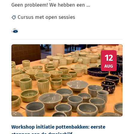
Geen probleem! We hebben een ...
Cursus met open sessies
Samen met kinderen eropuit!
Workshop initiatie pottenbakken: eerste stappen aan 
WO
12
AUG
Workshop initiatie pottenbakken: eerste