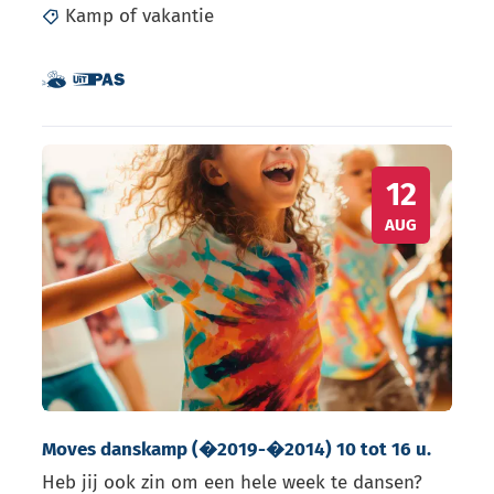
Kamp of vakantie
Dit is een UiTPAS activiteit.
Samen met kinderen eropuit!
Moves danskamp (�2019-�2014) 10 tot 16 u.
WO
12
AUG
Moves danskamp (�2019-�2014) 10 tot 16 u.
Heb jij ook zin om een hele week te dansen?