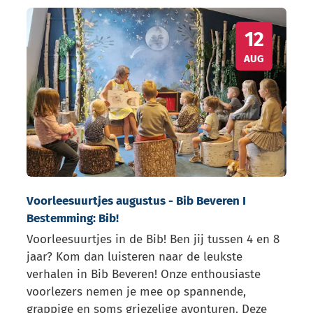
Voorleesuurtjes augustus - Bib Beveren I Bestemming:
WO
12
AUG
Voorleesuurtjes augustus - Bib Beveren I
Bestemming: Bib!
Voorleesuurtjes in de Bib! Ben jij tussen 4 en 8
jaar? Kom dan luisteren naar de leukste
verhalen in Bib Beveren! Onze enthousiaste
voorlezers nemen je mee op spannende,
grappige en soms griezelige avonturen. Deze