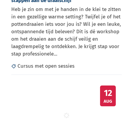
stappen aan de draaischijf
Heb je zin om met je handen in de klei te zitten
in een gezellige warme setting? Twijfel je of het
pottendraaien iets voor jou is? Wil je een leuke,
ontspannende tijd beleven? Dit is dé workshop
om het draaien aan de schijf veilig en
laagdrempelig te ontdekken. Je krijgt stap voor
stap professionele...
Cursus met open sessies
Schatten van Vlieg: voorleesuurtjes - Bib Kruibeke
WO
12
AUG