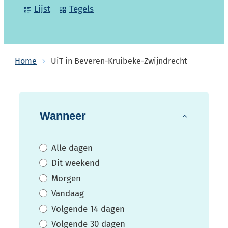
Lijst
Tegels
Home
UiT in Beveren-Kruibeke-Zwijndrecht
Verfijn of wijzig resultaten
Wanneer
Alle dagen
Dit weekend
Morgen
Vandaag
Volgende 14 dagen
Volgende 30 dagen