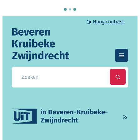
Naar inhoud
Ga naar verfijn of wijzig resultaten .
Hoog contrast
Gemeente Beveren-Kruibeke-Zwijndrecht
Menu
Zoek naar info, documenten, attesten, ...
Zoeken
UiT
in Beveren-Kruibeke-
Zwijndrecht
Rss ac
Weergave