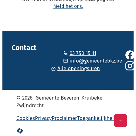
Meld het ons.
Vol
Contact
03 750 15 11
Face
Tel.
E-mail
info
@
gemeentebkz.be
Alle openingsuren
Inst
© 2026
Gemeente Beveren-Kruibeke-
Zwijndrecht
Cookies
Privacy
Proclaimer
Toegankelijkheid
Naar t
LCP nv 2026 ©