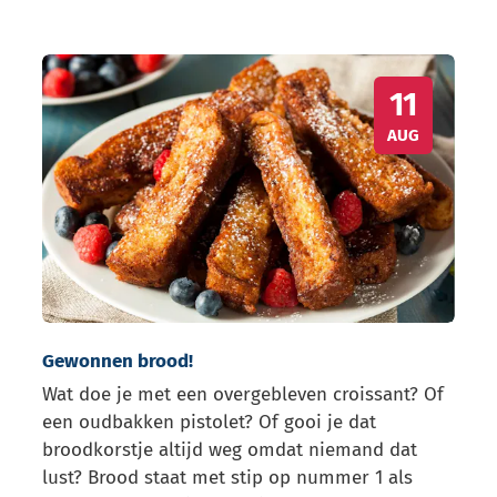
Gewonnen brood!
DI
11
AUG
Gewonnen brood!
Wat doe je met een overgebleven croissant? Of
een oudbakken pistolet? Of gooi je dat
broodkorstje altijd weg omdat niemand dat
lust? Brood staat met stip op nummer 1 als