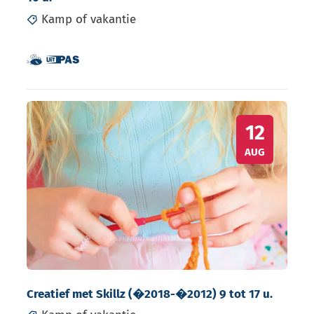
Kamp of vakantie
Dit is een UiTPAS activiteit.
Samen met kinderen eropuit!
Creatief met Skillz (�2018-�2012) 9 tot 17 u.
WO
12
AUG
Creatief met Skillz (�2018-�2012) 9 tot 17 u.