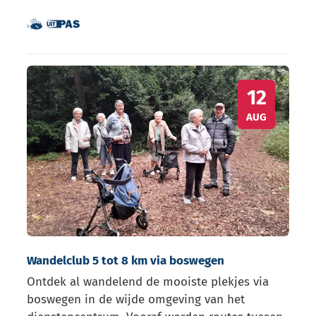
Dit is een UiTPAS activiteit.
Samen met kinderen eropuit!
Wandelclub 5 tot 8 km via boswegen
WO
12
AUG
Wandelclub 5 tot 8 km via boswegen
Ontdek al wandelend de mooiste plekjes via
boswegen in de wijde omgeving van het