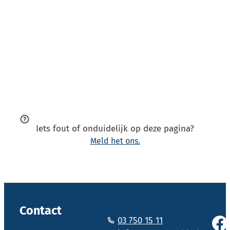
Iets fout of onduidelijk op deze pagina?
Meld het ons.
Vol
Contact
03 750 15 11
Face