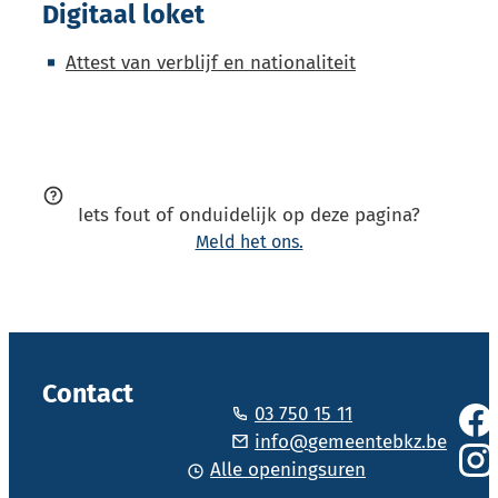
Digitaal loket
Attest van verblijf en nationaliteit
Iets fout of onduidelijk op deze pagina?
Meld het ons.
Vol
Contact
03 750 15 11
Face
Tel.
E-mail
info
@
gemeentebkz.be
Alle openingsuren
Inst