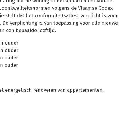
verklaring dat de woning of het appartement voldoet
 woonkwaliteitsnormen volgens de Vlaamse Codex
 stelt dat het conformiteitsattest verplicht is voor
. De verplichting is van toepassing voor alle nieuwe
n een bepaalde leeftijd:
en ouder
en ouder
en ouder
en ouder
et energetisch renoveren van appartementen.