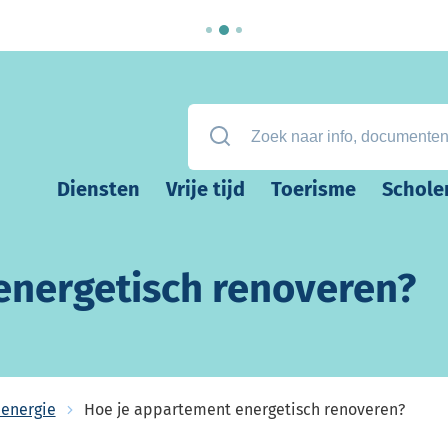
Zoek naar info, documenten, attest
Diensten
Vrije tijd
Toerisme
Schole
energetisch renoveren?
 energie
Hoe je appartement energetisch renoveren?