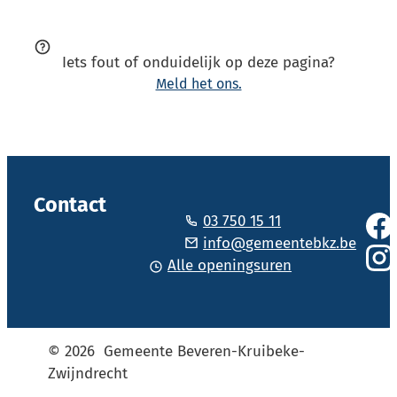
Iets fout of onduidelijk op deze pagina?
Meld het ons.
Vol
Contact
03 750 15 11
Face
Tel.
E-mail
info
@
gemeentebkz.be
Alle openingsuren
Inst
© 2026
Gemeente Beveren-Kruibeke-
Zwijndrecht