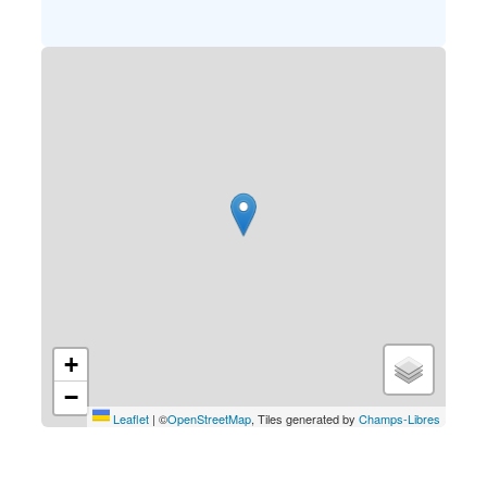
Stratenplan
+
−
Leaflet
|
©
OpenStreetMap
, Tiles generated by
Champs-Libres