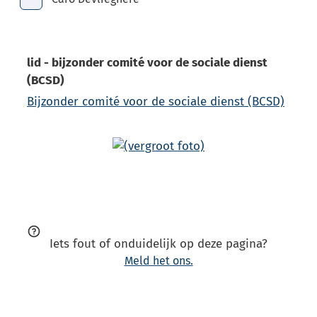
Toon alle broodkruimel items
Functies
Contact
lid - bijzonder comité voor de sociale dienst
(BCSD)
Bijzonder comité voor de sociale dienst (BCSD)
Iets fout of onduidelijk op deze pagina?
Meld het ons.