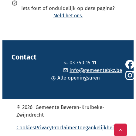
Iets fout of onduidelijk op deze pagina?
Meld het ons.
Vol
Contact
03 750 15 11
Face
Tel.
E-mail
info
@
gemeentebkz.be
Alle openingsuren
Inst
© 2026
Gemeente Beveren-Kruibeke-
Zwijndrecht
Cookies
Privacy
Proclaimer
Toegankelijkheid
Naar t