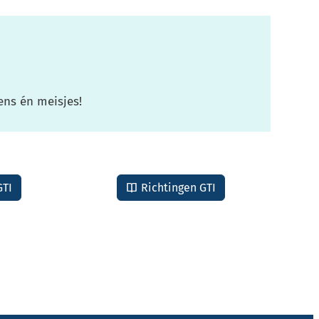
ens én meisjes!
GTI
Richtingen GTI