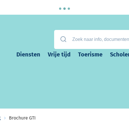
Zoek naar info, documenten, attest
Diensten
Vrije tijd
Toerisme
Schole
t
Brochure GTI