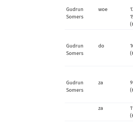
Gudrun
woe
1
Somers
1
(
Gudrun
do
1
Somers
(
Gudrun
za
9
Somers
(
za
1
(