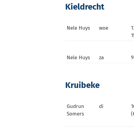
Kieldrecht
Nele Huys
woe
1
1
Nele Huys
za
9
Kruibeke
Gudrun
di
1
Somers
(