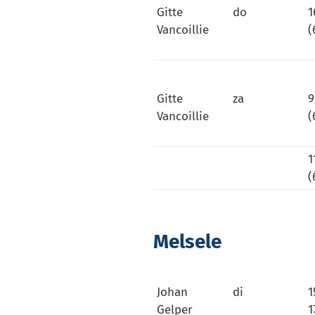
Gitte
do
1
Vancoillie
(
Gitte
za
9
Vancoillie
(
1
(
Melsele
Johan
di
1
Gelper
1