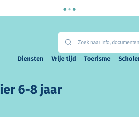
Zoek naar info, documenten, attest
Diensten
Vrije tijd
Toerisme
Schole
ier 6-8 jaar