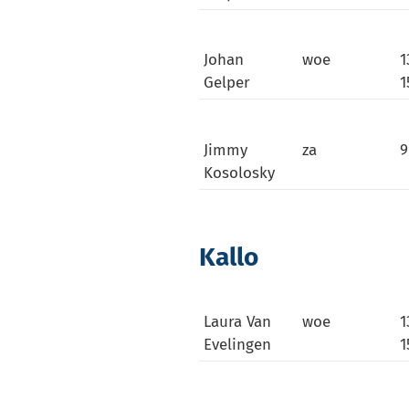
Johan
woe
1
Gelper
1
Jimmy
za
9
Kosolosky
Kallo
Laura Van
woe
1
Evelingen
1