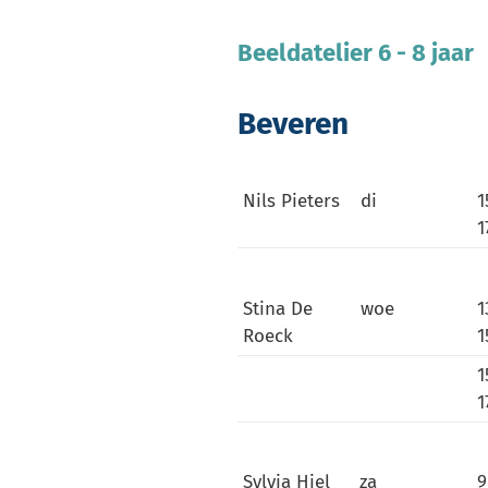
Beeldatelier 6 - 8 jaar
Beveren
Nils Pieters
di
1
1
Stina De
woe
1
Roeck
1
1
1
Sylvia Hiel
za
9