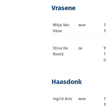
Vrasene
Mitja Van
woe
1
Hese
1
Stina De
za
9
Roeck
1
(
Haasdonk
Ingrid Arts
woe
1
1