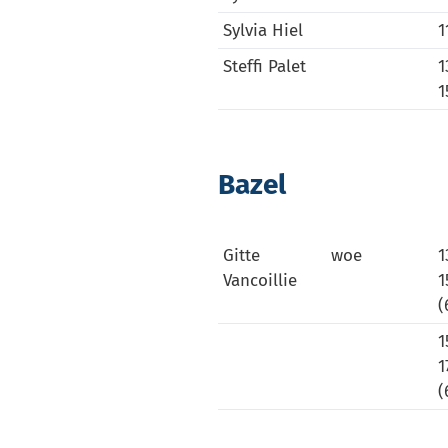
Sylvia Hiel
1
Steffi Palet
1
1
Bazel
Gitte
woe
1
Vancoillie
1
(
1
1
(