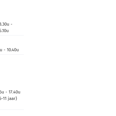
3.30u -
5.10u
u - 10.40u
6u - 17.40u
6-11 jaar)