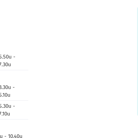
5.50u -
7.30u
3.30u -
5.10u
5.30u -
7.10u
u - 10.40u